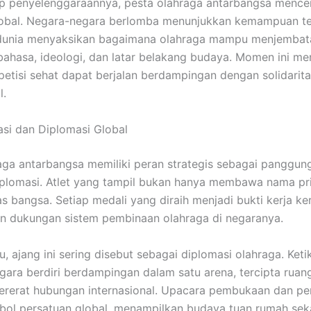
ap penyelenggaraannya, pesta olahraga antarbangsa mence
lobal. Negara-negara berlomba menunjukkan kemampuan te
dunia menyaksikan bagaimana olahraga mampu menjembat
ahasa, ideologi, dan latar belakang budaya. Momen ini me
tisi sehat dapat berjalan berdampingan dengan solidarita
l.
asi dan Diplomasi Global
aga antarbangsa memiliki peran strategis sebagai panggung
iplomasi. Atlet yang tampil bukan hanya membawa nama pri
as bangsa. Setiap medali yang diraih menjadi bukti kerja ke
an dukungan sistem pembinaan olahraga di negaranya.
tu, ajang ini sering disebut sebagai diplomasi olahraga. Ketik
gara berdiri berdampingan dalam satu arena, tercipta ruang
rerat hubungan internasional. Upacara pembukaan dan p
bol persatuan global, menampilkan budaya tuan rumah sek