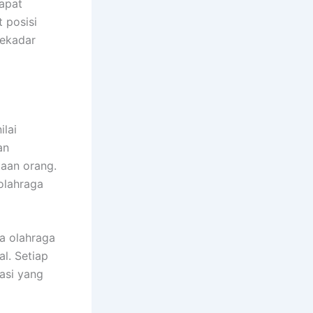
dapat
 posisi
sekadar
ilai
an
taan orang.
olahraga
ta olahraga
l. Setiap
rasi yang