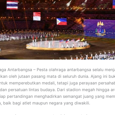
aga Antarbangsa – Pesta olahraga antarbangsa selalu men
ikan oleh jutaan pasang mata di seluruh dunia. Ajang ini b
ntuk memperebutkan medali, tetapi juga perayaan persaha
, dan persatuan lintas budaya. Dari stadion megah hingga a
etiap pertandingan menghadirkan semangat juang yang me
, baik bagi atlet maupun negara yang diwakili.