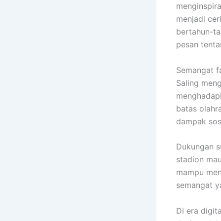
menginspira
menjadi cer
bertahun-ta
pesan tenta
Semangat fa
Saling men
menghadapi 
batas olahr
dampak sosi
Dukungan su
stadion mau
mampu meny
semangat y
Di era digi