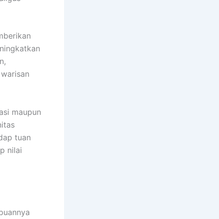
mberikan
eningkatkan
n,
i warisan
isasi maupun
itas
dap tuan
 nilai
mpuannya