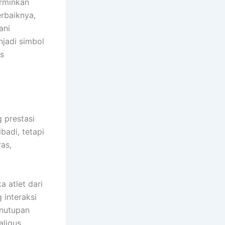
rminkan
rbaiknya,
ani
njadi simbol
s
 prestasi
badi, tetapi
ras,
a atlet dari
 interaksi
enutupan
aligus