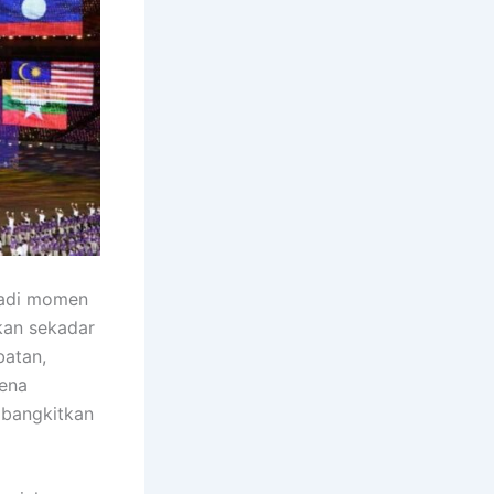
jadi momen
ukan sekadar
batan,
rena
mbangkitkan