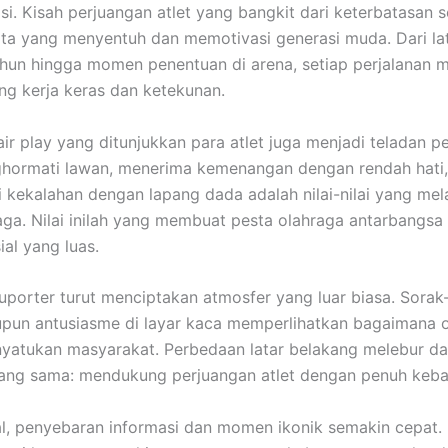
si. Kisah perjuangan atlet yang bangkit dari keterbatasan s
ita yang menyentuh dan memotivasi generasi muda. Dari la
hun hingga momen penentuan di arena, setiap perjalanan
ng kerja keras dan ketekunan.
ir play yang ditunjukkan para atlet juga menjadi teladan pe
ghormati lawan, menerima kemenangan dengan rendah hati,
kekalahan dengan lapang dada adalah nilai-nilai yang me
aga. Nilai inilah yang membuat pesta olahraga antarbangsa 
al yang luas.
porter turut menciptakan atmosfer yang luar biasa. Sorak-
pun antusiasme di layar kaca memperlihatkan bagaimana 
atukan masyarakat. Perbedaan latar belakang melebur d
ang sama: mendukung perjuangan atlet dengan penuh keb
tal, penyebaran informasi dan momen ikonik semakin cepat.