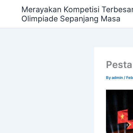
Skip
Merayakan Kompetisi Terbesar
to
Olimpiade Sepanjang Masa
content
Pesta
By
admin
/
Feb