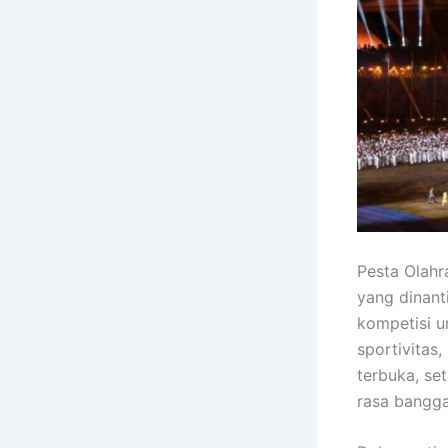
Pesta Olahr
yang dinant
kompetisi u
sportivitas
terbuka, s
rasa bangga