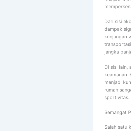
memperkenal
Dari sisi e
dampak sign
kunjungan w
transportasi
jangka panj
Di sisi lain
keamanan. K
menjadi kun
rumah sanga
sportivitas.
Semangat Pe
Salah satu