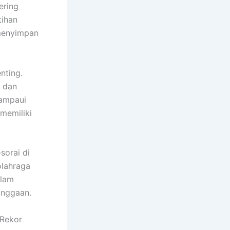
ering
tihan
 menyimpan
nting.
 dan
lampaui
memiliki
sorai di
olahraga
alam
anggaan.
 Rekor