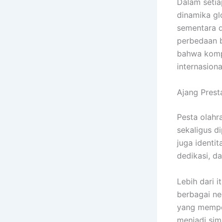
Dalam seti
dinamika g
sementara 
perbedaan b
bahwa kompe
internasiona
Ajang Prest
Pesta olahr
sekaligus d
juga identit
dedikasi, d
Lebih dari i
berbagai ne
yang mempe
menjadi sim