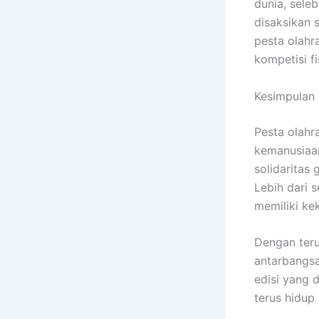
dunia, sele
disaksikan 
pesta olahr
kompetisi fi
Kesimpulan
Pesta olahr
kemanusiaan
solidaritas 
Lebih dari 
memiliki ke
Dengan teru
antarbangsa
edisi yang 
terus hidup 