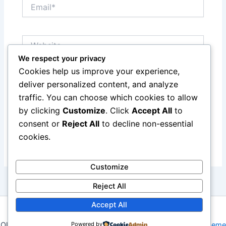
Email*
Website
We respect your privacy
Cookies help us improve your experience,
Save my name, email, and website in this browser
deliver personalized content, and analyze
for the next time I comment.
traffic. You can choose which cookies to allow
by clicking
Customize
. Click
Accept All
to
consent or
Reject All
to decline non-essential
cookies.
Customize
Reject All
Accept All
Copyright © 2026 Merayakan Kompetisi Terbesar Dunia:
Powered by
Olimpiade Sepanjang Masa | Powered by
Astra WordPress Theme