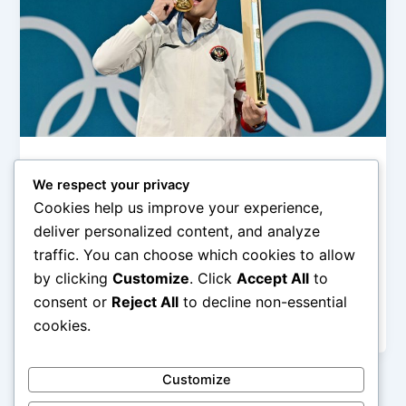
Berita dan Sorotan Olahraga
We respect your privacy
Rekor Dunia Terbaru dari Arena
Cookies help us improve your experience,
Olimpiade
deliver personalized content, and analyze
admin
/
February 20, 2026
traffic. You can choose which cookies to allow
by clicking
Customize
. Click
Accept All
to
Rekor Dunia Terbaru dari Arena Olimpiade – Setiap
gelaran Olimpiade selalu menghadirkan lebih dari
consent or
Reject All
to decline non-essential
sekadar perebutan medali. Di dalam stadion […]
cookies.
Customize