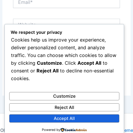
Website
We respect your privacy
Cookies help us improve your experience,
Save my name, email, and website in this browser
deliver personalized content, and analyze
for the next time I comment.
traffic. You can choose which cookies to allow
by clicking
Customize
. Click
Accept All
to
consent or
Reject All
to decline non-essential
cookies.
Customize
Reject All
Accept All
Copyright © 2026 Merayakan Kompetisi Terbesar Dunia:
Olimpiade Sepanjang Masa | Powered by
Powered by
Astra WordPress Theme