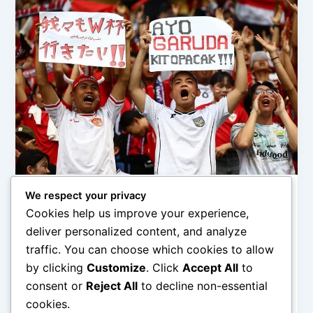
We respect your privacy
Budaya dan Persatuan Nasional
Cookies help us improve your experience,
Dukungan Rakyat, Kekuatan Atlet
deliver personalized content, and analyze
admin
/
February 3, 2026
traffic. You can choose which cookies to allow
by clicking
Customize
. Click
Accept All
to
Dukungan Rakyat, Kekuatan Atlet – Dalam dunia
olahraga, kemenangan tidak hanya ditentukan oleh
consent or
Reject All
to decline non-essential
teknik, strategi, dan kondisi fisik atlet. Ada
cookies.