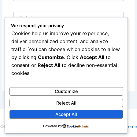
Website
We respect your privacy
Cookies help us improve your experience,
Save my name, email, and website in this browser
deliver personalized content, and analyze
for the next time I comment.
traffic. You can choose which cookies to allow
by clicking
Customize
. Click
Accept All
to
consent or
Reject All
to decline non-essential
cookies.
Customize
Reject All
Accept All
Copyright © 2026 Merayakan Kompetisi Terbesar Dunia:
Powered by
Olimpiade Sepanjang Masa | Powered by
Astra WordPress Theme