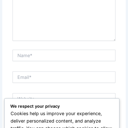
Name*
Email*
Website
We respect your privacy
Cookies help us improve your experience,
Save my name, email, and website in this browser
deliver personalized content, and analyze
for the next time I comment.