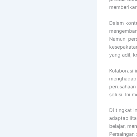
memberikan 
Dalam konte
mengembang
Namun, pers
kesepakatan
yang adil, 
Kolaborasi i
menghadapi 
perusahaan
solusi. Ini
Di tingkat 
adaptabilita
belajar, m
Persaingan 