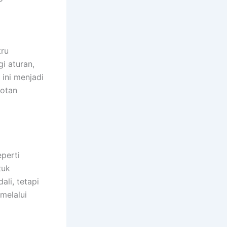
tru
i aturan,
 ini menjadi
rotan
eperti
tuk
li, tetapi
melalui