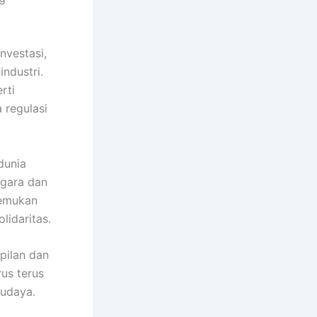
nvestasi,
ndustri.
rti
 regulasi
 dunia
egara dan
nemukan
lidaritas.
pilan dan
rus terus
budaya.