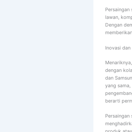
Persaingan 
lawan, komp
Dengan demi
memberikan 
Inovasi dan
Menariknya,
dengan kola
dan Samsung
yang sama, 
pengembanga
berarti per
Persaingan 
menghadirka
produk atau