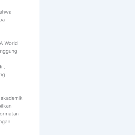
a
bahwa
pa
FA World
anggung
il,
ang
n akademik
ilkan
ghormatan
ingan