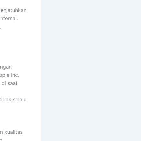
menjatuhkan
nternal.
,
ingan
ple Inc.
 di saat
idak selalu
n kualitas
ng