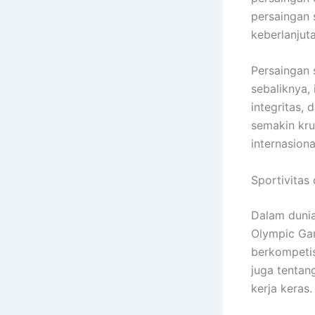
persaingan 
keberlanjut
Persaingan 
sebaliknya,
integritas, 
semakin kru
internasiona
Sportivitas
Dalam dunia
Olympic Gam
berkompetis
juga tentan
kerja keras.