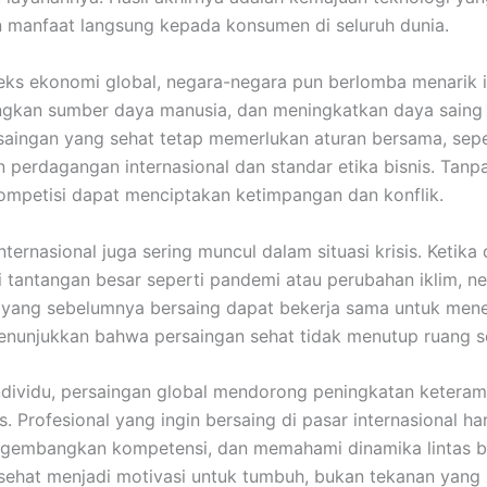
manfaat langsung kepada konsumen di seluruh dunia.
ks ekonomi global, negara-negara pun berlomba menarik i
kan sumber daya manusia, dan meningkatkan daya saing i
aingan yang sehat tetap memerlukan aturan bersama, sepe
 perdagangan internasional dan standar etika bisnis. Tanpa
kompetisi dapat menciptakan ketimpangan dan konflik.
nternasional juga sering muncul dalam situasi krisis. Ketika
tantangan besar seperti pandemi atau perubahan iklim, n
 yang sebelumnya bersaing dapat bekerja sama untuk me
 menunjukkan bahwa persaingan sehat tidak menutup ruang so
individu, persaingan global mendorong peningkatan keteram
s. Profesional yang ingin bersaing di pasar internasional ha
engembangkan kompetensi, dan memahami dinamika lintas 
sehat menjadi motivasi untuk tumbuh, bukan tekanan yang