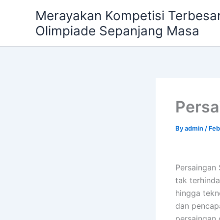
Skip
Merayakan Kompetisi Terbesar
to
Olimpiade Sepanjang Masa
content
Persa
By
admin
/
Feb
Persaingan S
tak terhinda
hingga tekno
dan pencapai
persaingan 