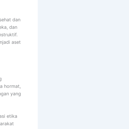
sehat dan
eka, dan
truktif.
njadi aset
g
sa hormat,
ungan yang
si etika
arakat