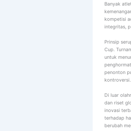
Banyak atle
kemenangan
kompetisi a
integritas,
Prinsip ser
Cup. Turnam
untuk menun
penghormata
penonton p
kontroversi.
Di luar ola
dan riset g
inovasi ter
terhadap ha
berubah men