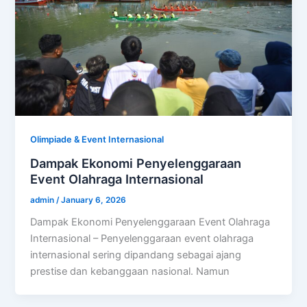
Olimpiade & Event Internasional
Dampak Ekonomi Penyelenggaraan
Event Olahraga Internasional
admin
/
January 6, 2026
Dampak Ekonomi Penyelenggaraan Event Olahraga
Internasional – Penyelenggaraan event olahraga
internasional sering dipandang sebagai ajang
prestise dan kebanggaan nasional. Namun