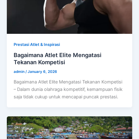
Prestasi Atlet & Inspirasi
Bagaimana Atlet Elite Mengatasi
Tekanan Kompetisi
admin
/
January 6, 2026
Bagaimana Atlet Elite Mengatasi Tekanan Kompetisi
– Dalam dunia olahraga kompetitif, kemampuan fisik
saja tidak cukup untuk mencapai puncak prestasi.