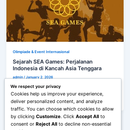
Olimpiade & Event Internasional
Sejarah SEA Games: Perjalanan
Indonesia di Kancah Asia Tenggara
admin
/
January 2, 2026
We respect your privacy
Sejarah SEA Games: Perjalanan Indonesia di Kancah
Cookies help us improve your experience,
Asia Tenggara – SEA Games merupakan ajang
olahraga paling bergengsi di kawasan Asia
deliver personalized content, and analyze
traffic. You can choose which cookies to allow
by clicking
Customize
. Click
Accept All
to
consent or
Reject All
to decline non-essential