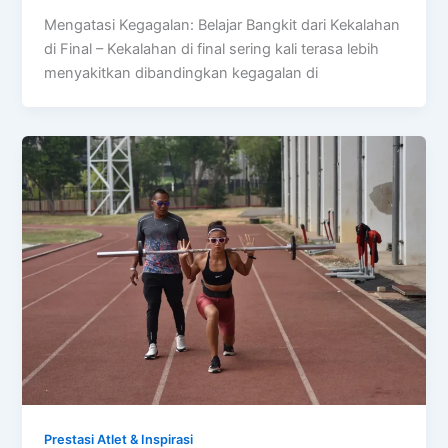
Mengatasi Kegagalan: Belajar Bangkit dari Kekalahan
di Final – Kekalahan di final sering kali terasa lebih
menyakitkan dibandingkan kegagalan di
Prestasi Atlet & Inspirasi