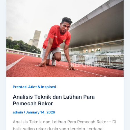
Prestasi Atlet & Inspirasi
Analisis Teknik dan Latihan Para
Pemecah Rekor
admin
/
January 14, 2026
Analisis Teknik dan Latihan Para Pemecah Rekor – Di
balik setiap rekor dunia yang tercipta, terdapat