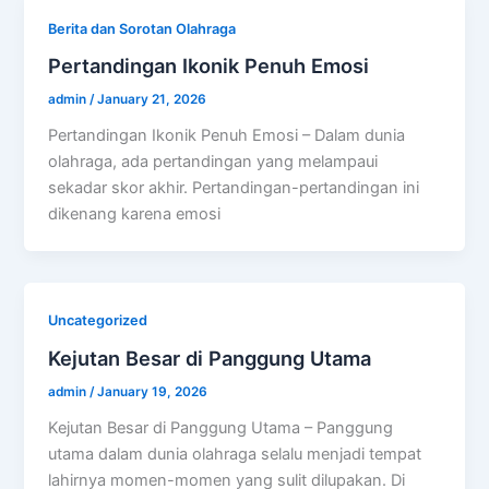
Berita dan Sorotan Olahraga
Pertandingan Ikonik Penuh Emosi
admin
/
January 21, 2026
Pertandingan Ikonik Penuh Emosi – Dalam dunia
olahraga, ada pertandingan yang melampaui
sekadar skor akhir. Pertandingan-pertandingan ini
dikenang karena emosi
Uncategorized
Kejutan Besar di Panggung Utama
admin
/
January 19, 2026
Kejutan Besar di Panggung Utama – Panggung
utama dalam dunia olahraga selalu menjadi tempat
lahirnya momen-momen yang sulit dilupakan. Di