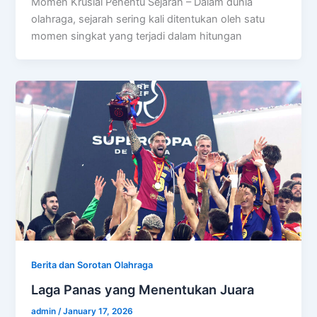
Momen Krusial Penentu Sejarah – Dalam dunia
olahraga, sejarah sering kali ditentukan oleh satu
momen singkat yang terjadi dalam hitungan
Berita dan Sorotan Olahraga
Laga Panas yang Menentukan Juara
admin
/
January 17, 2026