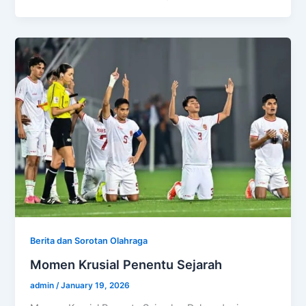
Berita dan Sorotan Olahraga
Momen Krusial Penentu Sejarah
admin
/
January 19, 2026