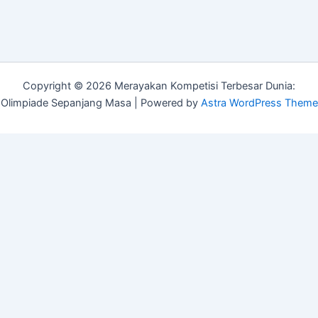
Copyright © 2026 Merayakan Kompetisi Terbesar Dunia:
Olimpiade Sepanjang Masa | Powered by
Astra WordPress Theme
Customize
Reject All
Accept All
Powered by
✖
►
Necessary Cookies
Always Active
Necessary cookies enable essential site features like secure log-
ins and consent preference adjustments. They do not store
personal data.
None
►
Functional Cookies
Remark