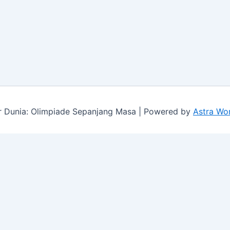
 Dunia: Olimpiade Sepanjang Masa | Powered by
Astra Wo
ure log-ins and consent preference adjustments. They do no