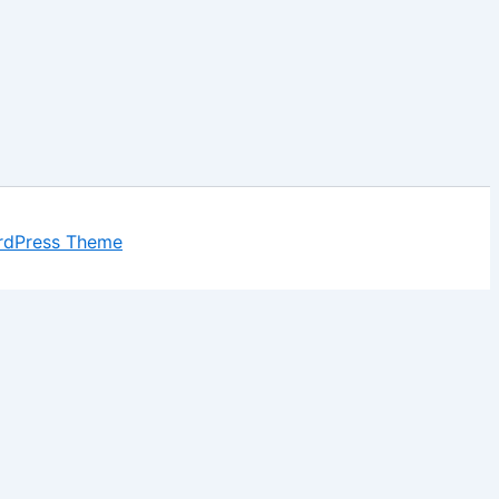
rdPress Theme
t store personal data.