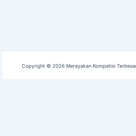
Copyright © 2026 Merayakan Kompetisi Terbesar
Customize
Reject All
Accept All
Powered by
✖
►
Necessary Cookies
Always Active
Necessary cookies enable essential site features like sec