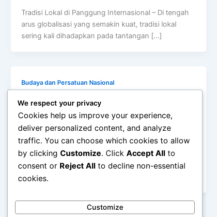
Tradisi Lokal di Panggung Internasional – Di tengah
arus globalisasi yang semakin kuat, tradisi lokal
sering kali dihadapkan pada tantangan […]
Budaya dan Persatuan Nasional
Identitas Budaya dalam Kompetisi
We respect your privacy
Olahraga
Cookies help us improve your experience,
admin
/
January 28, 2026
deliver personalized content, and analyze
traffic. You can choose which cookies to allow
Identitas Budaya dalam Kompetisi Olahraga –
by clicking
Customize
. Click
Accept All
to
Olahraga sering dipandang sebagai ajang adu
kekuatan fisik, strategi, dan keterampilan teknis.
consent or
Reject All
to decline non-essential
Namun di
cookies.
Customize