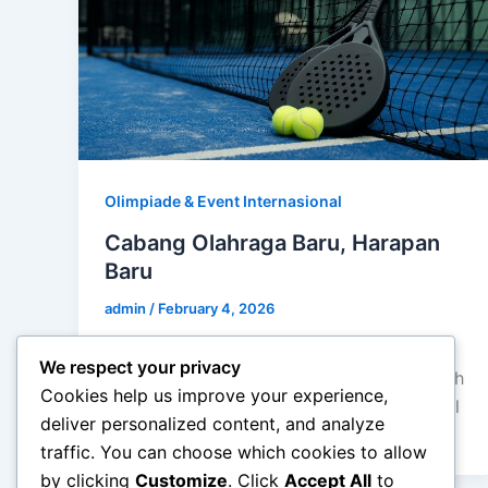
Olimpiade & Event Internasional
Cabang Olahraga Baru, Harapan
Baru
admin
/
February 4, 2026
Cabang Olahraga Baru, Harapan Baru –
We respect your privacy
Perkembangan dunia olahraga tidak pernah
Cookies help us improve your experience,
berhenti. Seiring perubahan zaman, muncul
deliver personalized content, and analyze
berbagai cabang olahraga baru […]
traffic. You can choose which cookies to allow
by clicking
Customize
. Click
Accept All
to