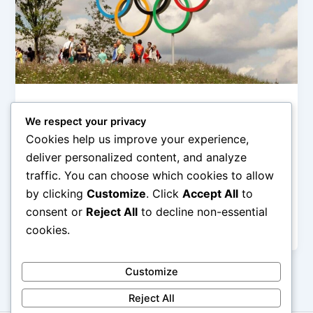
Olimpiade & Event Internasional
We respect your privacy
Olimpiade dan Evolusi Olahraga
Cookies help us improve your experience,
admin
/
February 9, 2026
deliver personalized content, and analyze
traffic. You can choose which cookies to allow
Olimpiade dan Evolusi Olahraga – Olimpiade
by clicking
Customize
. Click
Accept All
to
merupakan ajang olahraga terbesar di dunia yang
tidak hanya mempertemukan atlet-atlet terbaik dari
consent or
Reject All
to decline non-essential
berbagai […]
cookies.
Customize
Reject All