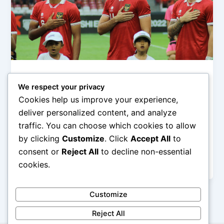
Budaya dan Persatuan Nasional
We respect your privacy
Ketika Lagu Kebangsaan Bergema
Cookies help us improve your experience,
admin
/
February 14, 2026
deliver personalized content, and analyze
traffic. You can choose which cookies to allow
Ketika Lagu Kebangsaan Bergema – Ada momen-
by clicking
Customize
. Click
Accept All
to
momen tertentu yang mampu menghentikan waktu
sejenak. Salah satunya adalah ketika lagu
consent or
Reject All
to decline non-essential
kebangsaan bergema […]
cookies.
Customize
Reject All